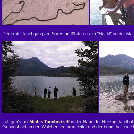
Der erste Tauchgang am Samstag führte uns zu "Hackl" an der Maut
Luft gab's bei
Michis Tauchertreff
in der Nähe der Herzogstandbahn
Gebirgsbach in den Walchensee umgeleitet und der bringt halt ein