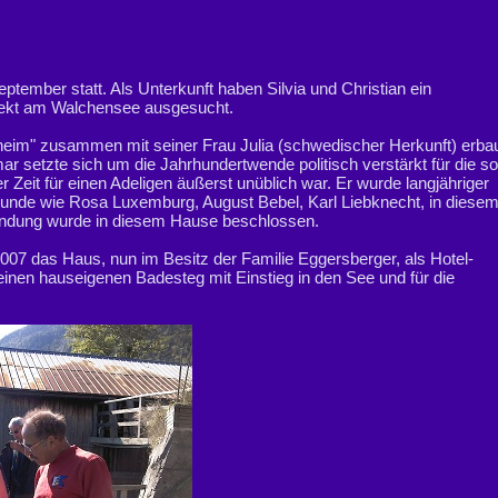
ember statt. Als Unterkunft haben Silvia und Christian ein
irekt am Walchensee ausgesucht.
heim" zusammen mit seiner Frau Julia (schwedischer Herkunft) erba
 setzte sich um die Jahrhundertwende politisch verstärkt für die so
Zeit für einen Adeligen äußerst unüblich war. Er wurde langjähriger
freunde wie Rosa Luxemburg, August Bebel, Karl Liebknecht, in dies
ndung wurde in diesem Hause beschlossen.
07 das Haus, nun im Besitz der Familie Eggersberger, als Hotel-
inen hauseigenen Badesteg mit Einstieg in den See und für die