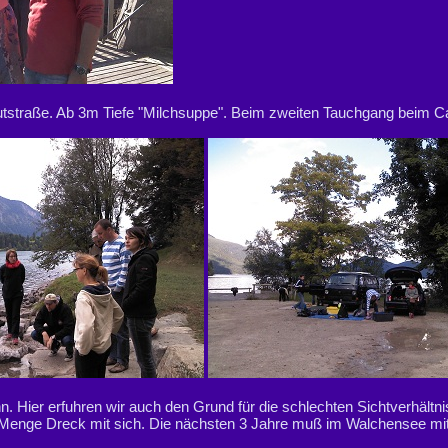
straße. Ab 3m Tiefe "Milchsuppe". Beim zweiten Tauchgang beim Café
. Hier erfuhren wir auch den Grund für die schlechten Sichtverhältn
e Menge Dreck mit sich. Die nächsten 3 Jahre muß im Walchensee mit