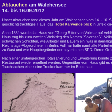
Abtauchen
am Walchensee
14. bis 16.09.2012
Unser Abtauchen fand dieses Jahr am Walchensee vom 14. - 16. Sept
geschichtsträchtiges Haus, das
Hotel Karwendelblick
in Urfeld d
Anno 1884 wurde das Haus von "Georg Ritter von Vollmar auf Veld
Haus trug bis zum zweiten Weltkrieg den Namen "Soiernsaß". Vollmar
schwachen Schichten, wie Arbeiter und Bauern ein, was in damaliger 
Reichstags-Abgeordneter in Berlin. Vollmar hatte namhafte Partei
zu Gast und war Hauptbegründer der bayerischen SPD. Deren Grü
Nach einer umfangreichen Totalsanierung und Erweiterung konnte 20
Restaurant wieder eroeffnet werden. Gegenüber vom Haus gibt es e
Tauchsachen eine kleine Trockenkammer im Bootshaus.