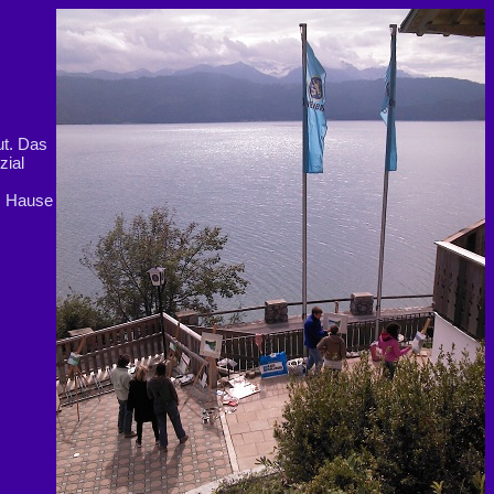
ut. Das
zial
em Hause